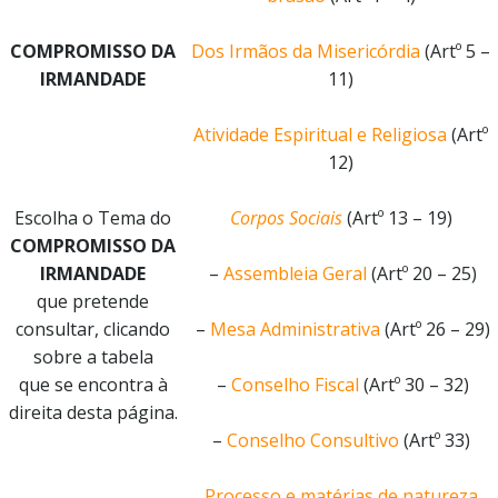
COMPROMISSO DA
Dos Irmãos da Misericórdia
(Artº 5 –
IRMANDADE
11)
Atividade Espiritual e Religiosa
(Artº
12)
Escolha o Tema do
Corpos Sociais
(Artº 13 – 19)
COMPROMISSO DA
IRMANDADE
–
Assembleia Geral
(Artº 20 – 25)
que pretende
consultar, clicando
–
Mesa Administrativa
(Artº 26 – 29)
sobre a tabela
que se encontra à
–
Conselho Fiscal
(Artº 30 – 32)
direita desta página.
–
Conselho Consultivo
(Artº 33)
Processo e matérias de natureza