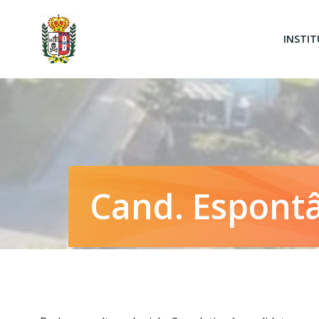
Skip
to
INSTIT
content
Cand. Espont