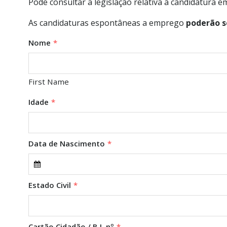
Pode consultar a legislação relativa à candidatura 
As candidaturas espontâneas a emprego
poderão se
Nome
*
First Name
Idade
*
Data de Nascimento
*
Estado Civil
*
Cartão Cidadão / B.I. nº
*